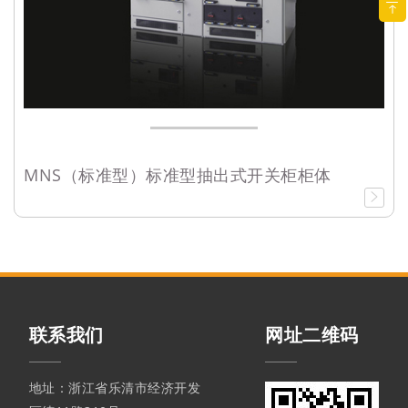
MNS（标准型）标准型抽出式开关柜柜体
联系我们
网址二维码
地址：浙江省乐清市经济开发