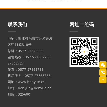
联系我们
网址二维码
地址：浙江省乐清市经济开发
区纬11路310号
总机：0577-27870000
销售热线：0577-27862766
27862727
传真：0577-27863788
售后服务：0577-27863766
网址：www.benyue.cc
邮箱：benyue@benyue.cc
邮编：325600