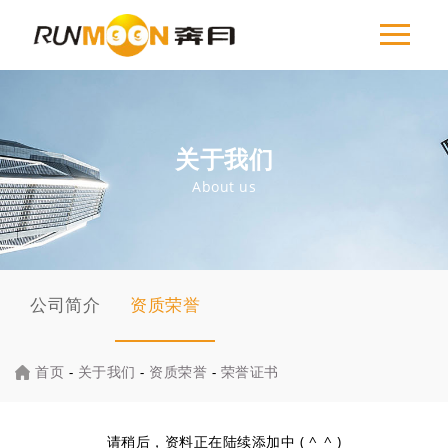
关于我们
About us
公司简介
资质荣誉
首页
-
关于我们
-
资质荣誉
-
荣誉证书
请稍后，资料正在陆续添加中 ( ^_^ )