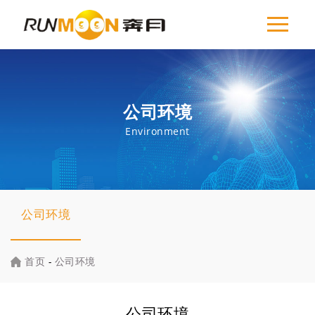
公司环境
Environment
公司环境
首页
-
公司环境
公司环境